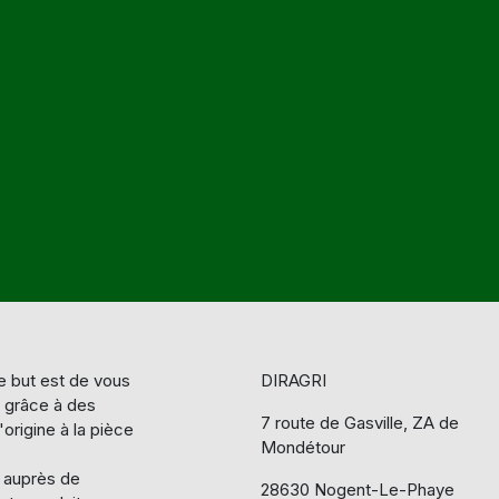
 but est de vous
DIRAGRI
e grâce à des
7 route de Gasville, ZA de
origine à la pièce
Mondétour
s auprès de
28630 Nogent-Le-Phaye