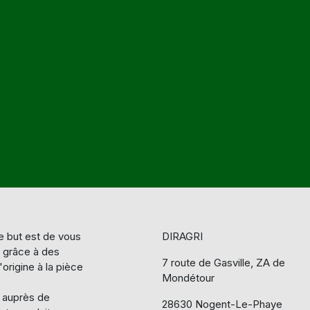
 but est de vous
DIRAGRI
e grâce à des
7 route de Gasville, ZA de
origine à la pièce
Mondétour
s auprès de
28630 Nogent-Le-Phaye