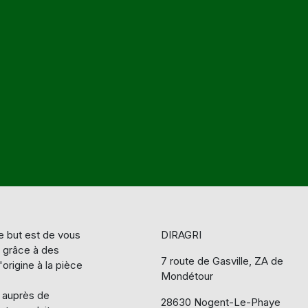
 but est de vous
DIRAGRI
e grâce à des
7 route de Gasville, ZA de
origine à la pièce
Mondétour
s auprès de
28630 Nogent-Le-Phaye